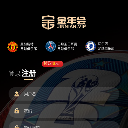
送
18
元
注册
登录