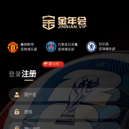
送
18
元
注册
登录