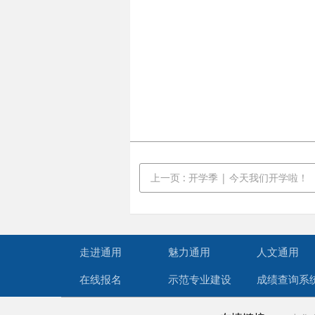
上一页
: 开学季 | 今天我们开学啦！
走进通用
魅力通用
人文通用
在线报名
示范专业建设
成绩查询系