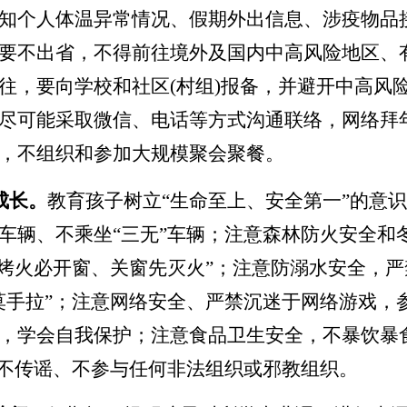
知个人体温异常情况、假期外出信息、涉疫物品
要不出省，不得前往境外及国内中高风险地区、
往，要向学校和社区
(
村组
)
报备，并避开中高风
尽可能采取微信、电话等方式沟通联络，网络拜
，不组织和参加大规模聚会聚餐。
成长。
教育孩子树立
“
生命至上、安全第一
”
的意识
车辆、不乘坐
“
三无
”
车辆；注意森林防火安全和
烤火必开窗、关窗先灭火
”
；注意防溺水安全，严
莫手拉
”
；注意网络安全、严禁沉迷于网络游戏，
，学会自我保护；注意食品卫生安全，不暴饮暴
不传谣、不参与任何非法组织或邪教组织。