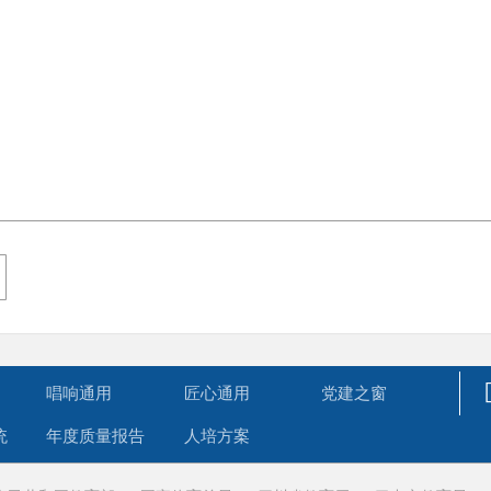
唱响通用
匠心通用
党建之窗
统
年度质量报告
人培方案