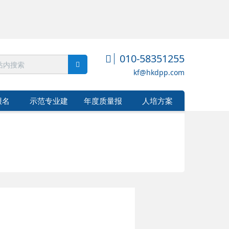
010-58351255
kf@hkdpp.com
报名
示范专业建
年度质量报
人培方案
设
告