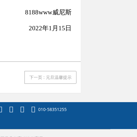
8188www威尼斯
2022
年
1
月
15
日
下一页
: 元旦温馨提示
010-58351255