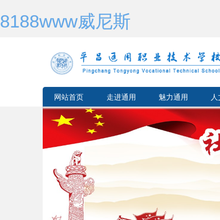
8188www威尼斯
网站首页
走进通用
魅力通用
人