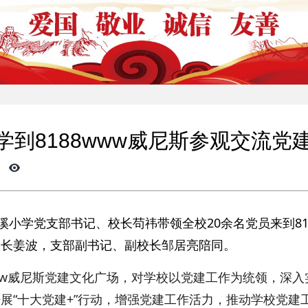
小学到8188www威尼斯参观交流党
溪小学党支部书记、校长苟祎带领全校20余名党员来到81
校长姜波，支部副书记、副校长邹居亮陪同。
ww威尼斯党建文化广场，对学校以党建工作为统领，深入实施
，开展“十大党建+”行动，增强党建工作活力，推动学校党