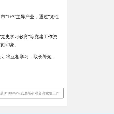
1+3”主导产业，通过“党性
”“党史学习教育”等党建工作资
深刻印象。
示, 将互相学习，取长补短，
学赴8188www威尼斯参观交流党建工作